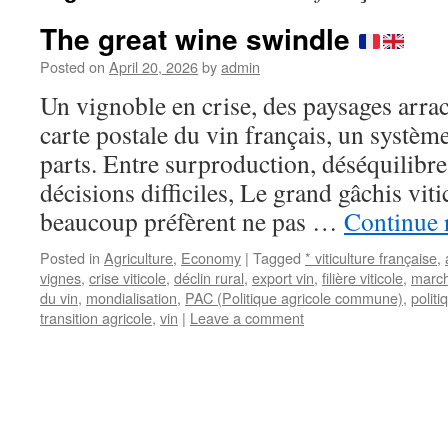
The great wine swindle
Posted on
April 20, 2026
by
admin
Un vignoble en crise, des paysages arrach
carte postale du vin français, un systèm
parts. Entre surproduction, déséquilibr
décisions difficiles, Le grand gâchis vit
beaucoup préfèrent ne pas …
Continue 
Posted in
Agriculture
,
Economy
|
Tagged
* viticulture française
,
vignes
,
crise viticole
,
déclin rural
,
export vin
,
filière viticole
,
march
du vin
,
mondialisation
,
PAC (Politique agricole commune)
,
politi
transition agricole
,
vin
|
Leave a comment